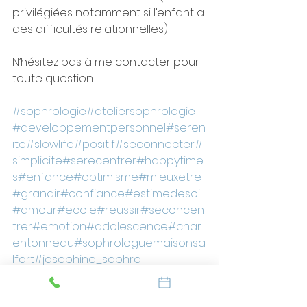
privilégiées notamment si l’enfant a 
des difficultés relationnelles)
N’hésitez pas à me contacter pour 
toute question !
#sophrologie
#ateliersophrologie
#developpementpersonnel
#seren
ite
#slowlife
#positif
#seconnecter
#
simplicite
#serecentrer
#happytime
s
#enfance
#optimisme
#mieuxetre
#grandir
#confiance
#estimedesoi
#amour
#ecole
#reussir
#seconcen
trer
#emotion
#adolescence
#char
entonneau
#sophrologuemaisonsa
lfort
#josephine_sophro