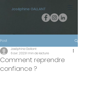
Joséphine GALLANT
Post
Joséphine Gallant
6 avr. 2023
1 min de lecture
Comment reprendre
confiance ?