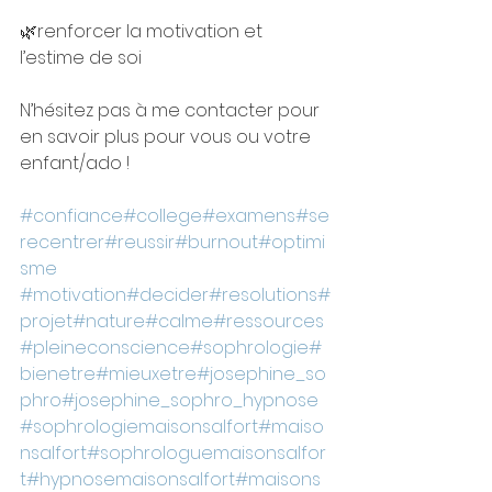
🌿renforcer la motivation et 
l’estime de soi
N’hésitez pas à me contacter pour 
en savoir plus pour vous ou votre 
enfant/ado !
#confiance
#college
#examens
#se
recentrer
#reussir
#burnout
#optimi
sme
#motivation
#decider
#resolutions
#
projet
#nature
#calme
#ressources
#pleineconscience
#sophrologie
#
bienetre
#mieuxetre
#josephine_so
phro
#josephine_sophro_hypnose
#sophrologiemaisonsalfort
#maiso
nsalfort
#sophrologuemaisonsalfor
t
#hypnosemaisonsalfort
#maisons