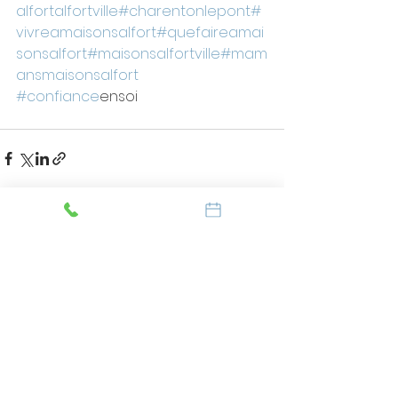
alfortalfortville
#charentonlepont
#
vivreamaisonsalfort
#quefaireamai
sonsalfort
#maisonsalfortville
#mam
ansmaisonsalfort
#confiance
ensoi 
#confiance
ensoi
Voir tout
Posts récents